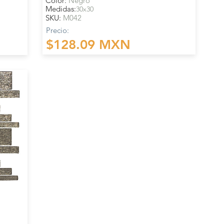
Color:
Negro
Medidas:
30x30
SKU:
M042
Precio:
$128.09 MXN