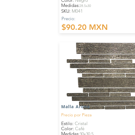
Color:
Negro
Medidas:
28.5x30
SKU:
M041
Precio:
$90.20 MXN
Malla Arona
Precio por
Pieza
Estilo:
Cristal
Color:
Café
Medidas:
30x30.5