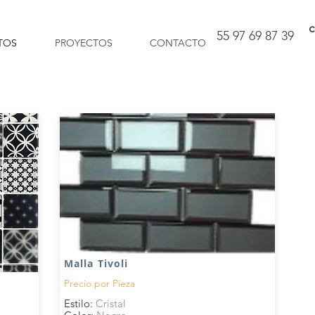
c
55 97 69 87 39
TOS
PROYECTOS
CONTACTO
Malla Tivoli
Precio por
Pieza
Estilo:
Cristal